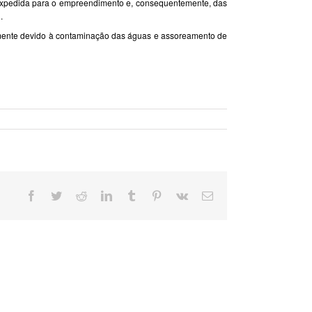
a expedida para o empreendimento e, consequentemente, das
.
adamente devido à contaminação das águas e assoreamento de
Facebook
Twitter
Reddit
LinkedIn
Tumblr
Pinterest
Vk
E-
mail