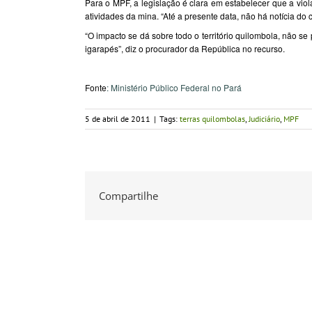
Para o MPF, a legislação é clara em estabelecer que a vi
atividades da mina. “Até a presente data, não há notícia do
“O impacto se dá sobre todo o território quilombola, não 
igarapés”, diz o procurador da República no recurso.
Fonte
:
Ministério Público Federal no Pará
5 de abril de 2011
|
Tags:
terras quilombolas
,
Judiciário
,
MPF
Compartilhe