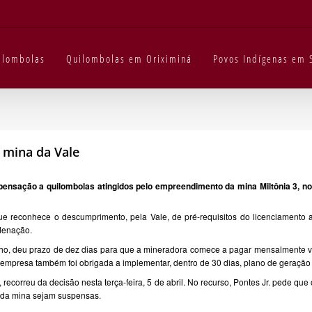
uilombolas
Quilombolas em Oriximiná
Povos Indígenas em 
 mina da Vale
ensação a quilombolas atingidos pelo empreendimento da mina Miltônia 3, no
ue reconhece o descumprimento, pela Vale, de pré-requisitos do licenciamento a
ndenação.
lho, deu prazo de dez dias para que a mineradora comece a pagar mensalmente val
mpresa também foi obrigada a implementar, dentro de 30 dias, plano de geração d
o, recorreu da decisão nesta terça-feira, 5 de abril. No recurso, Pontes Jr. pede 
s da mina sejam suspensas.