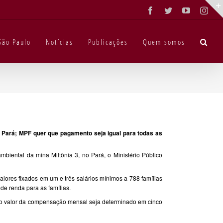
Facebook
Twitter
YouTube
Inst
São Paulo
Notícias
Publicações
Quem somos
 Pará; MPF quer que pagamento seja igual para todas as
mbiental da mina Miltônia 3, no Pará, o Ministério Público
ores fixados em um e três salários mínimos a 788 famílias
e renda para as famílias.
que o valor da compensação mensal seja determinado em cinco