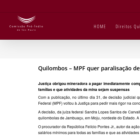
Ir
para
o
conteúdo
HOME
Direitos Q
Quilombos – MPF quer paralisação de
Justiça obrigou mineradora a pagar imediatamente comp
famílias e que atividades da mina sejam suspensas
Com a publicação, no último dia 31, de decisão judicial q
Federal (MPF) voltou à Justiça para pedir mais rigor na co
A decisão, da juíza federal Sandra Lopes Santos de Carva
quilombolas de Jambuaçu, em Moju, nordeste do Estado. A e
O procurador da República Felício Pontes Jr., autor da açã
salários mínimos para todas as famílias e que as atividade