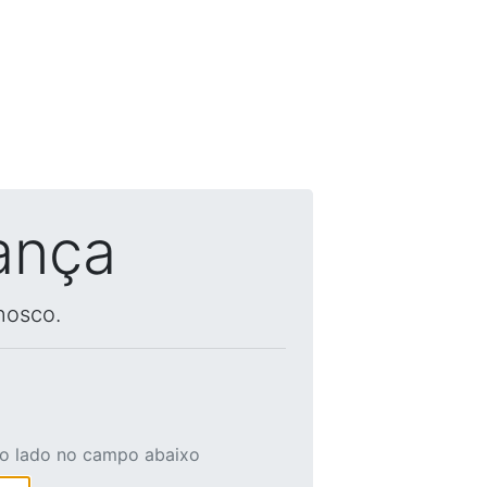
ança
nosco.
ao lado no campo abaixo