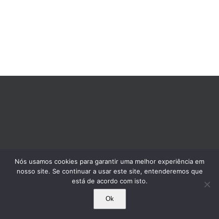
Nós usamos cookies para garantir uma melhor experiência em
nosso site. Se continuar a usar este site, entenderemos que
está de acordo com isto.
Ok
© 1995-2025 Comissão Pró-Índio de São Paulo. Todos os direitos reservados.