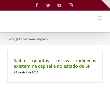
Ir
Facebook
Twitter
YouTube
Instagram
para
o
conteúdo
Home
)))
dia dos povos indígenas
Saiba quantas terras indígenas
existem na capital e no estado de SP
16 de abril de 2025