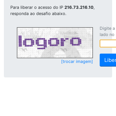
Para liberar o acesso
do IP
216.73.216.10
,
responda ao desafio abaixo.
Digite 
lado no
[trocar imagem]