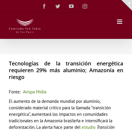
Ir
Facebook
Twitter
YouTube
Instagram
para
o
conteúdo
Tecnologías de la transición energética
requieren 29% más aluminio; Amazonía en
riesgo
Fonte:
Avispa Midia
El aumento de la demanda mundial por aluminio,
considerado material crítico para la llamada “transición
energética”, aumentará los impactos en comunidades
tradicionales en la Amazonía brasileña e intensificará la
deforestación. La alerta hace parte del
estudio
Transición