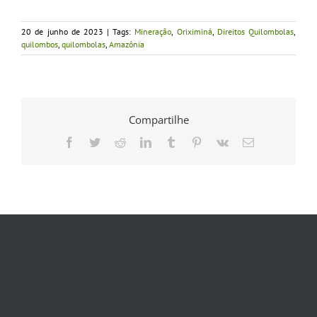
20 de junho de 2023
|
Tags:
Mineração
,
Oriximiná
,
Direitos Quilombolas
,
quilombos
,
quilombolas
,
Amazônia
Compartilhe
Facebook
Twitter
Reddit
LinkedIn
Tumblr
Pinterest
Vk
E-
mail