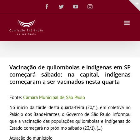
Ir
Facebook
Twitter
YouTube
Instagram
para
o
conteúdo
Vacinação de quilombolas e indígenas em SP
começará sábado; na capital, indígenas
começaram a ser vacinados nesta quarta
Fonte:
Câmara Municipal de São Paulo
No início da tarde desta quarta-feira (20/1), em coletiva no
Palácio dos Bandeirantes, o Governo de São Paulo informou
que a vacinação das populações quilombolas e indígenas do
Estado começará no próximo sábado (23/1). (…)
Atuação do município