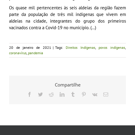
Os quase mil pertencentes às seis aldeias da região fazem
parte da população de três mil indígenas que vivem em
aldeias na cidade, integrantes do grupo dos primeiros
vacinados contra a Covid-19 no município. (…)
20 de janeiro de 2021
|
Tags:
Direitos Indígenas
,
povos indígenas
,
coronavírus
,
pandemia
Compartilhe
Facebook
Twitter
Reddit
LinkedIn
Tumblr
Pinterest
Vk
E-
mail