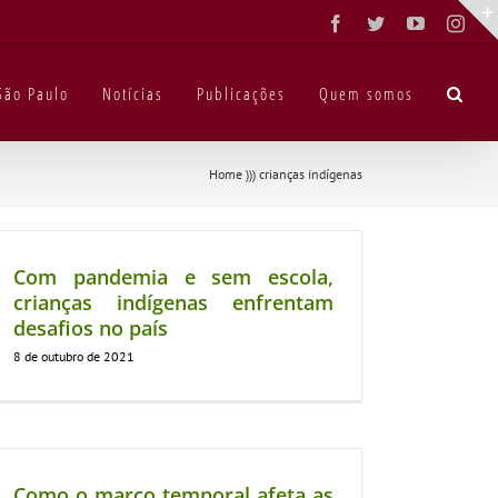
Facebook
Twitter
YouTube
Inst
São Paulo
Notícias
Publicações
Quem somos
Home
)))
crianças indígenas
Com pandemia e sem escola,
crianças indígenas enfrentam
desafios no país
8 de outubro de 2021
Como o marco temporal afeta as