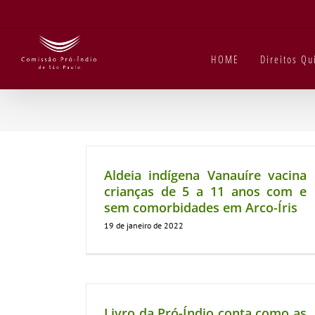
Ir
para
o
conteúdo
HOME
Direitos Q
Aldeia indígena Vanauíre vacina
crianças de 5 a 11 anos com e
sem comorbidades em Arco-Íris
19 de janeiro de 2022
Livro da Pró-Índio conta como as